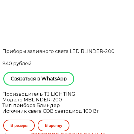
Приборы заливного света LED BLINDER-200
840
рублей
Связаться в WhatsApp
Производитель TJ LIGHTING
Модель MBLINDER-200
Тип прибора Блиндер
Источник света COB светодиод 100 Вт
Количество
В резерв
В аренду
товара
Приборы