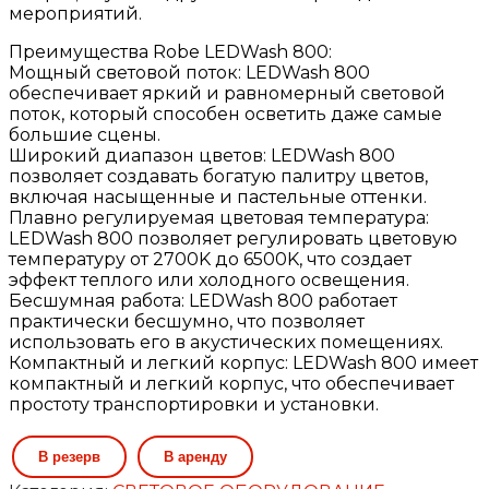
мероприятий.
Преимущества Robe LEDWash 800:
Мощный световой поток: LEDWash 800
обеспечивает яркий и равномерный световой
поток, который способен осветить даже самые
большие сцены.
Широкий диапазон цветов: LEDWash 800
позволяет создавать богатую палитру цветов,
включая насыщенные и пастельные оттенки.
Плавно регулируемая цветовая температура:
LEDWash 800 позволяет регулировать цветовую
температуру от 2700K до 6500K, что создает
эффект теплого или холодного освещения.
Бесшумная работа: LEDWash 800 работает
практически бесшумно, что позволяет
использовать его в акустических помещениях.
Компактный и легкий корпус: LEDWash 800 имеет
компактный и легкий корпус, что обеспечивает
простоту транспортировки и установки.
Количество
В резерв
В аренду
товара
Световые